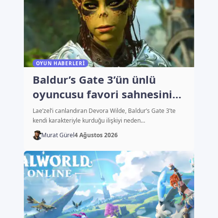
OYUN HABERLERI
Baldur’s Gate 3’ün ünlü
oyuncusu favori sahnesini
açıkladı
Lae’zel’i canlandıran Devora Wilde, Baldur’s Gate 3’te
kendi karakteriyle kurduğu ilişkiyi neden…
Murat Gürel
4 Ağustos 2026