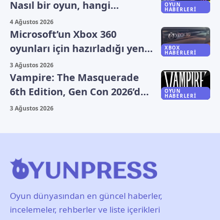
Nasıl bir oyun, hangi
OYUN
HABERLERI
platformlarda oynanıyor?
4 Ağustos 2026
Microsoft’un Xbox 360
oyunları için hazırladığı yeni
XBOX
HABERLERI
plan sızdı
3 Ağustos 2026
Vampire: The Masquerade
6th Edition, Gen Con 2026’da
OYUN
HABERLERI
duyuruldu
3 Ağustos 2026
Oyun dünyasından en güncel haberler,
incelemeler, rehberler ve liste içerikleri