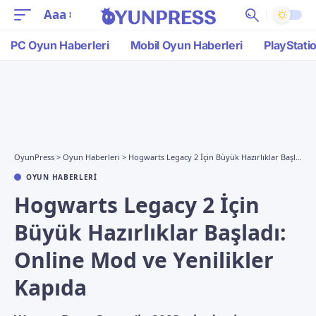
Aaa
PC Oyun Haberleri
Mobil Oyun Haberleri
PlayStati
OyunPress
>
Oyun Haberleri
>
Hogwarts Legacy 2 İçin Büyük Hazırlıklar Başladı: Online Mod ve Yenilikler Kapıda
OYUN HABERLERI
Hogwarts Legacy 2 İçin
Büyük Hazırlıklar Başladı:
Online Mod ve Yenilikler
Kapıda