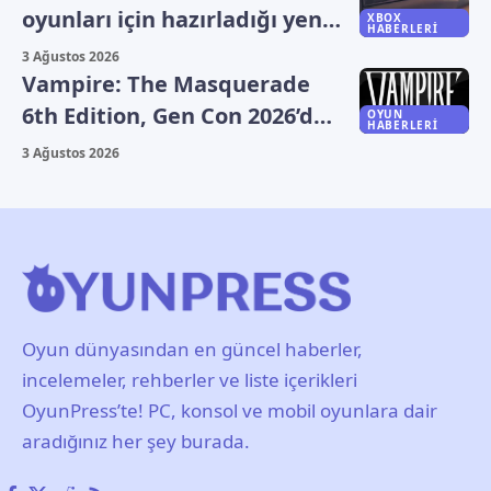
oyunları için hazırladığı yeni
XBOX
HABERLERI
plan sızdı
3 Ağustos 2026
Vampire: The Masquerade
6th Edition, Gen Con 2026’da
OYUN
HABERLERI
duyuruldu
3 Ağustos 2026
Oyun dünyasından en güncel haberler,
incelemeler, rehberler ve liste içerikleri
OyunPress’te! PC, konsol ve mobil oyunlara dair
aradığınız her şey burada.