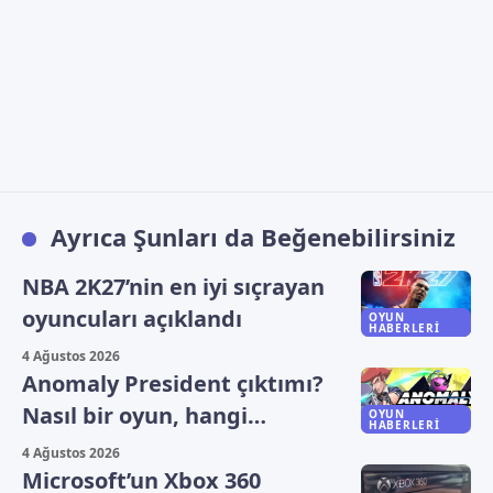
Ayrıca Şunları da Beğenebilirsiniz
NBA 2K27’nin en iyi sıçrayan
oyuncuları açıklandı
OYUN
HABERLERI
4 Ağustos 2026
Anomaly President çıktımı?
Nasıl bir oyun, hangi
OYUN
HABERLERI
platformlarda oynanıyor?
4 Ağustos 2026
Microsoft’un Xbox 360