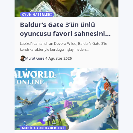
OYUN HABERLERI
Baldur’s Gate 3’ün ünlü
oyuncusu favori sahnesini
açıkladı
Lae’zel’i canlandıran Devora Wilde, Baldur’s Gate 3’te
kendi karakteriyle kurduğu ilişkiyi neden…
Murat Gürel
4 Ağustos 2026
MOBIL OYUN HABERLERI