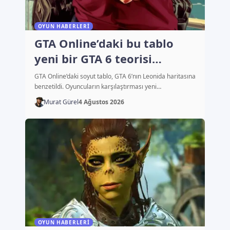
OYUN HABERLERI
GTA Online’daki bu tablo
yeni bir GTA 6 teorisi
başlattı
GTA Online’daki soyut tablo, GTA 6’nın Leonida haritasına
benzetildi. Oyuncuların karşılaştırması yeni…
Murat Gürel
4 Ağustos 2026
OYUN HABERLERI