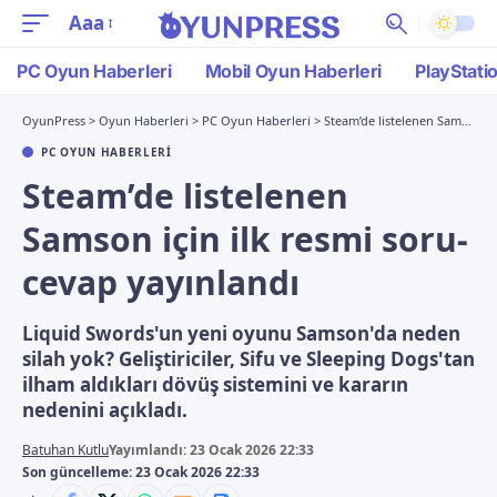
Aaa
PC Oyun Haberleri
Mobil Oyun Haberleri
PlayStati
OyunPress
>
Oyun Haberleri
>
PC Oyun Haberleri
>
Steam’de listelenen Samson için ilk resmi soru-cevap yayınlandı
PC OYUN HABERLERI
Steam’de listelenen
Samson için ilk resmi soru-
cevap yayınlandı
Liquid Swords'un yeni oyunu Samson'da neden
silah yok? Geliştiriciler, Sifu ve Sleeping Dogs'tan
ilham aldıkları dövüş sistemini ve kararın
nedenini açıkladı.
Batuhan Kutlu
Yayımlandı: 23 Ocak 2026 22:33
Son güncelleme: 23 Ocak 2026 22:33