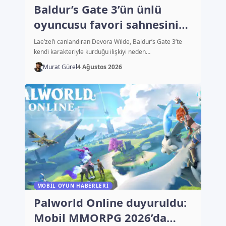
Baldur’s Gate 3’ün ünlü
oyuncusu favori sahnesini
açıkladı
Lae’zel’i canlandıran Devora Wilde, Baldur’s Gate 3’te
kendi karakteriyle kurduğu ilişkiyi neden…
Murat Gürel
4 Ağustos 2026
MOBIL OYUN HABERLERI
Palworld Online duyuruldu:
Mobil MMORPG 2026’da