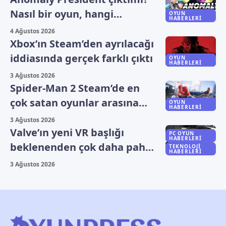
Nasıl bir oyun, hangi
OYUN
HABERLERI
platformlarda oynanıyor?
4 Ağustos 2026
Xbox’ın Steam’den ayrılacağı
iddiasında gerçek farklı çıktı
OYUN
HABERLERI
3 Ağustos 2026
Spider-Man 2 Steam’de en
çok satan oyunlar arasına
OYUN
HABERLERI
yükseldi
3 Ağustos 2026
Valve’ın yeni VR başlığı
PC OYUN
HABERLERI
beklenenden çok daha pahalı
TEKNOLOJI
HABERLERI
olabilir
3 Ağustos 2026