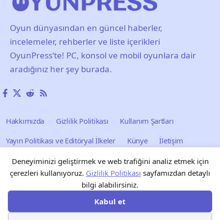
Oyun dünyasından en güncel haberler,
incelemeler, rehberler ve liste içerikleri
OyunPress’te! PC, konsol ve mobil oyunlara dair
aradığınız her şey burada.
Hakkımızda
Gizlilik Politikası
Kullanım Şartları
Yayın Politikası ve Editöryal İlkeler
Künye
İletişim
Reklam
Blog
Forum
Tarayıcı Oyunları
Deneyiminizi geliştirmek ve web trafiğini analiz etmek için
çerezleri kullanıyoruz.
Gizlilik Politikası
sayfamızdan detaylı
bilgi alabilirsiniz.
Kabul et