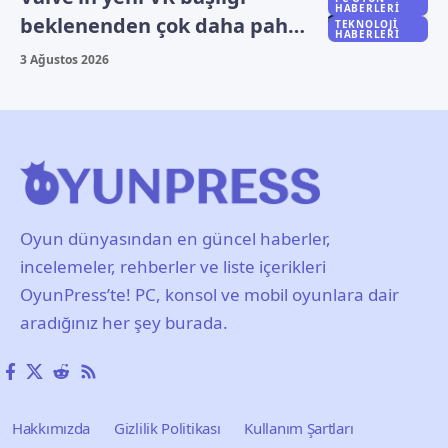
HABERLERI
beklenenden çok daha pahalı
TEKNOLOJI
HABERLERI
olabilir
3 Ağustos 2026
Oyun dünyasından en güncel haberler,
incelemeler, rehberler ve liste içerikleri
OyunPress’te! PC, konsol ve mobil oyunlara dair
aradığınız her şey burada.
Hakkımızda
Gizlilik Politikası
Kullanım Şartları