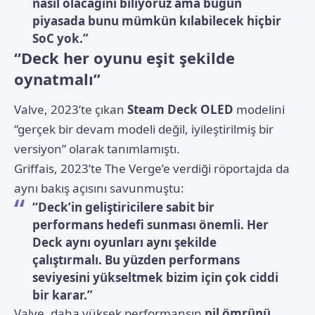
nasıl olacağını biliyoruz ama bugün
piyasada bunu mümkün kılabilecek hiçbir
SoC yok.”
“Deck her oyunu eşit şekilde
oynatmalı”
Valve, 2023’te çıkan
Steam Deck OLED
modelini
“gerçek bir devam modeli değil, iyileştirilmiş bir
versiyon” olarak tanımlamıştı.
Griffais, 2023’te
The Verge
’e verdiği röportajda da
aynı bakış açısını savunmuştu:
“Deck’in geliştiricilere sabit bir
performans hedefi sunması önemli. Her
Deck aynı oyunları aynı şekilde
çalıştırmalı. Bu yüzden performans
seviyesini yükseltmek bizim için çok ciddi
bir karar.”
Valve, daha yüksek performansın
pil ömrünü