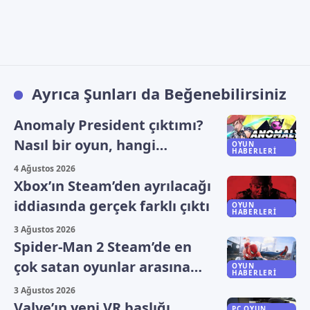
Ayrıca Şunları da Beğenebilirsiniz
Anomaly President çıktımı?
Nasıl bir oyun, hangi
OYUN
HABERLERI
platformlarda oynanıyor?
4 Ağustos 2026
Xbox’ın Steam’den ayrılacağı
iddiasında gerçek farklı çıktı
OYUN
HABERLERI
3 Ağustos 2026
Spider-Man 2 Steam’de en
çok satan oyunlar arasına
OYUN
HABERLERI
yükseldi
3 Ağustos 2026
Valve’ın yeni VR başlığı
PC OYUN