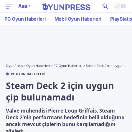
Aaa
PC Oyun Haberleri
Mobil Oyun Haberleri
PlayStati
OyunPress
>
Oyun Haberleri
>
PC Oyun Haberleri
>
Steam Deck 2 için uygun çip bulunamadı
PC OYUN HABERLERI
Steam Deck 2 için uygun
çip bulunamadı
Valve mühendisi Pierre-Loup Griffais, Steam
Deck 2’nin performans hedefinin belli olduğunu
ancak mevcut çiplerin bunu karşılamadığını
söyledi.