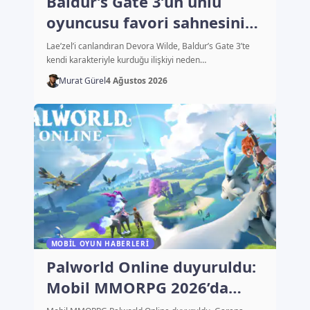
Baldur’s Gate 3’ün ünlü
oyuncusu favori sahnesini
açıkladı
Lae’zel’i canlandıran Devora Wilde, Baldur’s Gate 3’te
kendi karakteriyle kurduğu ilişkiyi neden…
Murat Gürel
4 Ağustos 2026
MOBIL OYUN HABERLERI
Palworld Online duyuruldu:
Mobil MMORPG 2026’da
çıkacak