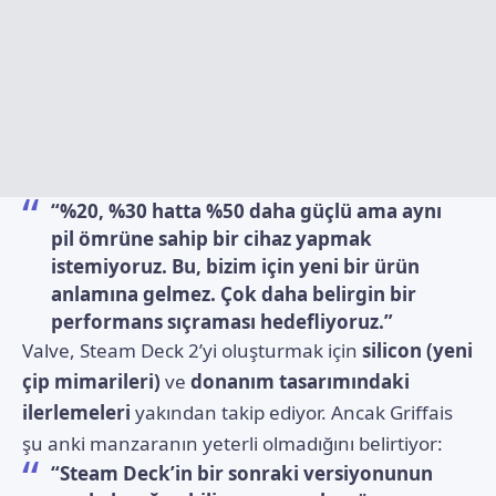
“%20, %30 hatta %50 daha güçlü ama aynı
pil ömrüne sahip bir cihaz yapmak
istemiyoruz. Bu, bizim için yeni bir ürün
anlamına gelmez. Çok daha belirgin bir
performans sıçraması hedefliyoruz.”
Valve, Steam Deck 2’yi oluşturmak için
silicon (yeni
çip mimarileri)
ve
donanım tasarımındaki
ilerlemeleri
yakından takip ediyor. Ancak Griffais
şu anki manzaranın yeterli olmadığını belirtiyor:
“Steam Deck’in bir sonraki versiyonunun