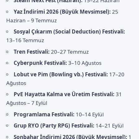
Steam Next Fest (Haziran):
15–22 Haziran
Yaz İndirimi 2026 (Büyük Mevsimsel):
25
Haziran – 9 Temmuz
Sosyal Çıkarım (Social Deduction) Festivali:
13–16 Temmuz
Tren Festivali:
20–27 Temmuz
Cyberpunk Festivali:
3–10 Ağustos
Lobut ve Pim (Bowling vb.) Festivali:
17–20
Ağustos
PvE Hayatta Kalma ve Üretim Festivali:
31
Ağustos – 7 Eylül
Programlama Festivali:
10–14 Eylül
Grup RYO (Party RPG) Festivali:
14–21 Eylül
Sonbahar İndirimi 2026 (Büyük Mevsimsel):
1