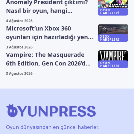
Anomaly President çıktımı?
Nasıl bir oyun, hangi
OYUN
HABERLERI
platformlarda oynanıyor?
4 Ağustos 2026
Microsoft’un Xbox 360
oyunları için hazırladığı yeni
XBOX
HABERLERI
plan sızdı
3 Ağustos 2026
Vampire: The Masquerade
6th Edition, Gen Con 2026’da
OYUN
HABERLERI
duyuruldu
3 Ağustos 2026
Oyun dünyasından en güncel haberler,