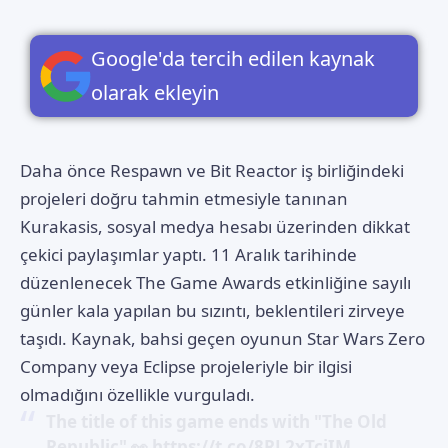
Google'da tercih edilen kaynak
olarak ekleyin
Daha önce Respawn ve Bit Reactor iş birliğindeki
projeleri doğru tahmin etmesiyle tanınan
Kurakasis, sosyal medya hesabı üzerinden dikkat
çekici paylaşımlar yaptı. 11 Aralık tarihinde
düzenlenecek
The Game Awards etkinliğine sayılı
günler kala
yapılan bu sızıntı, beklentileri zirveye
taşıdı. Kaynak, bahsi geçen oyunun Star Wars Zero
Company veya Eclipse projeleriyle bir ilgisi
olmadığını özellikle vurguladı.
The title of this game ends with "The Old
Republic" 👀
https://t.co/8RL2xTcjIM