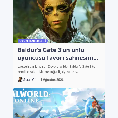
OYUN HABERLERI
Baldur’s Gate 3’ün ünlü
oyuncusu favori sahnesini
açıkladı
Lae’zel’i canlandıran Devora Wilde, Baldur’s Gate 3’te
kendi karakteriyle kurduğu ilişkiyi neden…
Murat Gürel
4 Ağustos 2026