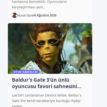
haritasına benzetildi. Oyuncuların
karşılaştırması yeni…
Murat Gürel
4 Ağustos 2026
OYUN HABERLERI
Baldur’s Gate 3’ün ünlü
oyuncusu favori sahnesini
açıkladı
Lae’zel’i canlandıran Devora Wilde, Baldur’s
Gate 3’te kendi karakteriyle kurduğu ilişkiyi
neden…