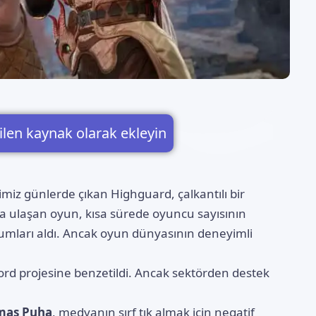
ilen kaynak olarak ekleyin
ğimiz günlerde çıkan
Highguard
, çalkantılı bir
ya ulaşan oyun, kısa sürede oyuncu sayısının
mları aldı. Ancak oyun dünyasının deneyimli
rd projesine benzetildi. Ancak sektörden destek
mas Puha
, medyanın sırf tık almak için negatif