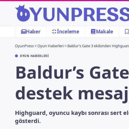
Haber
İnceleme
Makale
OyunPress
>
Oyun Haberleri
>
Baldur’s Gate 3 ekibinden Highguard
OYUN HABERLERI
Baldur’s Gat
destek mesaj
Highguard, oyuncu kaybı sonrası sert el
gösterdi.