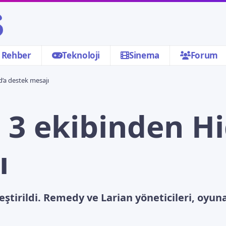
Rehber
Teknoloji
Sinema
Forum
’a destek mesajı
e 3 ekibinden H
ı
eştirildi. Remedy ve Larian yöneticileri, oyun