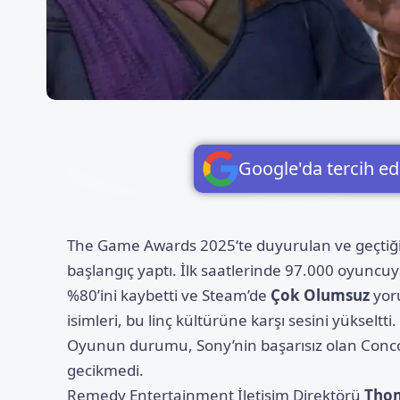
Google'da tercih ed
The Game Awards 2025
‘te duyurulan ve geçti
başlangıç yaptı. İlk saatlerinde 97.000 oyuncu
%80’ini kaybetti ve Steam’de
Çok Olumsuz
yoru
isimleri, bu linç kültürüne karşı sesini yükseltti.
Oyunun durumu, Sony’nin başarısız olan Conco
gecikmedi.
Remedy Entertainment
İletişim Direktörü
Tho