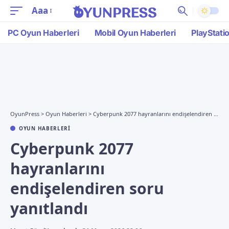
Aaa
PC Oyun Haberleri
Mobil Oyun Haberleri
PlayStati
OyunPress
>
Oyun Haberleri
>
Cyberpunk 2077 hayranlarını endişelendiren soru yanıtlandı
OYUN HABERLERI
Cyberpunk 2077
hayranlarını
endişelendiren soru
yanıtlandı