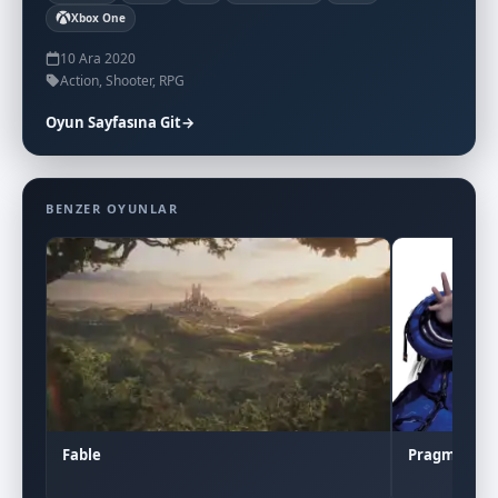
Xbox One
10 Ara 2020
Action, Shooter, RPG
Oyun Sayfasına Git
→
BENZER OYUNLAR
Pragmata
Fable