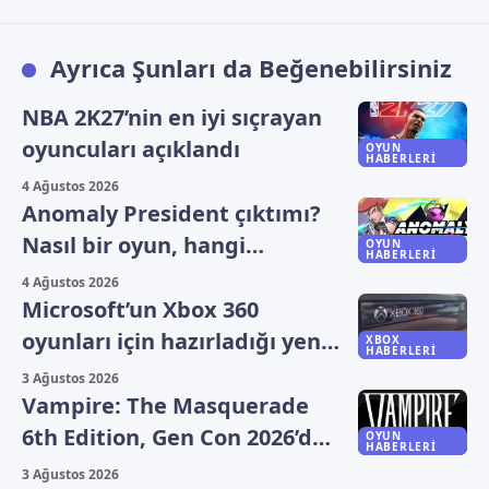
Ayrıca Şunları da Beğenebilirsiniz
NBA 2K27’nin en iyi sıçrayan
oyuncuları açıklandı
OYUN
HABERLERI
4 Ağustos 2026
Anomaly President çıktımı?
Nasıl bir oyun, hangi
OYUN
HABERLERI
platformlarda oynanıyor?
4 Ağustos 2026
Microsoft’un Xbox 360
oyunları için hazırladığı yeni
XBOX
HABERLERI
plan sızdı
3 Ağustos 2026
Vampire: The Masquerade
6th Edition, Gen Con 2026’da
OYUN
HABERLERI
duyuruldu
3 Ağustos 2026