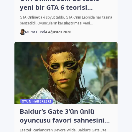
yeni bir GTA 6 teorisi
başlattı
GTA Online’daki soyut tablo, GTA 6’nın Leonida haritasına
benzetildi. Oyuncuların karşılaştırması yeni…
Murat Gürel
4 Ağustos 2026
OYUN HABERLERI
Baldur’s Gate 3’ün ünlü
oyuncusu favori sahnesini
açıkladı
Lae’zel’i canlandıran Devora Wilde, Baldur’s Gate 3’te