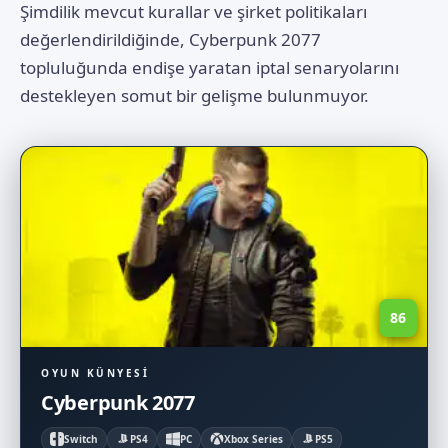
Şimdilik mevcut kurallar ve şirket politikaları
değerlendirildiğinde, Cyberpunk 2077
topluluğunda endişe yaratan iptal senaryolarını
destekleyen somut bir gelişme bulunmuyor.
86
OYUN KÜNYESI
Cyberpunk 2077
Switch
PS4
PC
Xbox Series
PS5