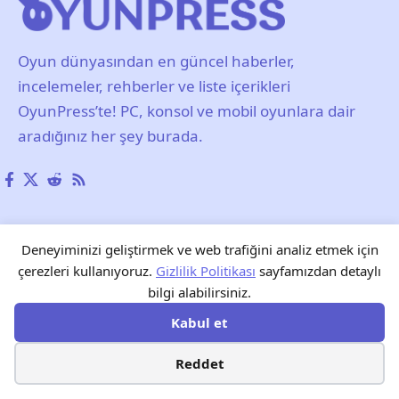
Oyun dünyasından en güncel haberler,
incelemeler, rehberler ve liste içerikleri
OyunPress’te! PC, konsol ve mobil oyunlara dair
aradığınız her şey burada.
Hakkımızda
Gizlilik Politikası
Kullanım Şartları
Deneyiminizi geliştirmek ve web trafiğini analiz etmek için
Yayın Politikası ve Editöryal İlkeler
Künye
İletişim
çerezleri kullanıyoruz.
Gizlilik Politikası
sayfamızdan detaylı
bilgi alabilirsiniz.
Reklam
Blog
Forum
Tarayıcı Oyunları
Kabul et
Reddet