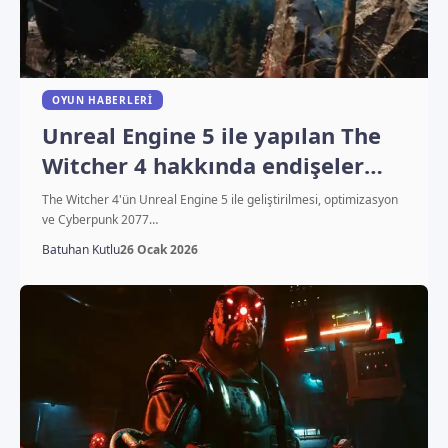
OYUN HABERLERI
Unreal Engine 5 ile yapılan The
Witcher 4 hakkında endişeler
büyüyor
The Witcher 4'ün Unreal Engine 5 ile geliştirilmesi, optimizasyon
ve Cyberpunk 2077…
Batuhan Kutlu
26 Ocak 2026