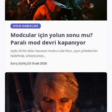
OYUN HABERLERI
Modcular için yolun sonu mu?
Paralı mod devri kapanıyor
Ayda 20 bin dolar kazanan modcu Luke Ross, oyun şirketlerinin
hedefinde. Ghostrunner…
Barış Balıkçı
23 Ocak 2026