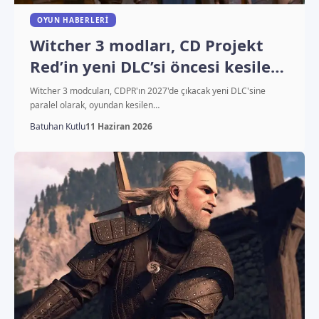
OYUN HABERLERI
Witcher 3 modları, CD Projekt
Red’in yeni DLC’si öncesi kesilen
devasa veba görevini
Witcher 3 modcuları, CDPR'ın 2027'de çıkacak yeni DLC'sine
canlandırıyor
paralel olarak, oyundan kesilen…
Batuhan Kutlu
11 Haziran 2026