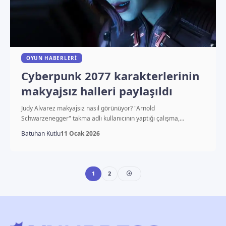
OYUN HABERLERI
Cyberpunk 2077 karakterlerinin
makyajsız halleri paylaşıldı
Judy Alvarez makyajsız nasıl görünüyor? "Arnold
Schwarzenegger" takma adlı kullanıcının yaptığı çalışma,…
Batuhan Kutlu
11 Ocak 2026
1
2