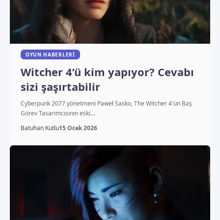
OYUN HABERLERI
Witcher 4’ü kim yapıyor? Cevabı
sizi şaşırtabilir
Cyberpunk 2077 yönetmeni Paweł Sasko, The Witcher 4'ün Baş
Görev Tasarımcısının eski…
Batuhan Kutlu
15 Ocak 2026