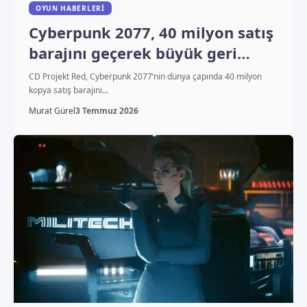
OYUN HABERLERI
Cyberpunk 2077, 40 milyon satış
barajını geçerek büyük geri
dönüşünü taçlandırdı
CD Projekt Red, Cyberpunk 2077’nin dünya çapında 40 milyon
kopya satış barajını…
Murat Gürel
3 Temmuz 2026