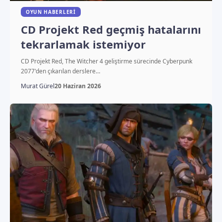
OYUN HABERLERI
CD Projekt Red geçmiş hatalarını
tekrarlamak istemiyor
CD Projekt Red, The Witcher 4 geliştirme sürecinde Cyberpunk
2077'den çıkarılan derslere…
Murat Gürel
20 Haziran 2026