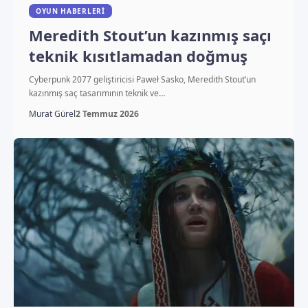
OYUN HABERLERI
Meredith Stout’un kazınmış saçı
teknik kısıtlamadan doğmuş
Cyberpunk 2077 geliştiricisi Paweł Sasko, Meredith Stout’un
kazınmış saç tasarımının teknik ve…
Murat Gürel
2 Temmuz 2026