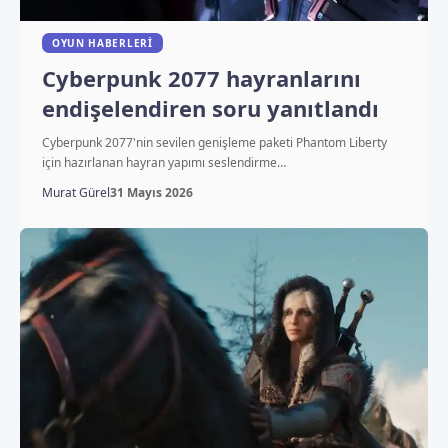
OYUN HABERLERI
Cyberpunk 2077 hayranlarını
endişelendiren soru yanıtlandı
Cyberpunk 2077'nin sevilen genişleme paketi Phantom Liberty
için hazırlanan hayran yapımı seslendirme…
Murat Gürel
31 Mayıs 2026