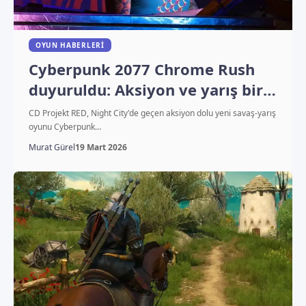
OYUN HABERLERI
Cyberpunk 2077 Chrome Rush
duyuruldu: Aksiyon ve yarış bir
arada
CD Projekt RED, Night City'de geçen aksiyon dolu yeni savaş-yarış
oyunu Cyberpunk…
Murat Gürel
19 Mart 2026